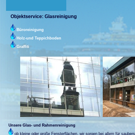
Objektservice: Glasreinigung
Büroreinigung
Holz-und Teppichboden
Graffiti
Unsere Glas- und Rahmenreinigung
ob kleine oder große Fensterflächen, wir sorgen bei allem für sauber