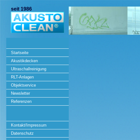
seit 1986
Startseite
Akustikdecken
Ultraschallreinigung
RLT-Anlagen
Objektservice
Newsletter
Referenzen
Kontakt/Impressum
Datenschutz